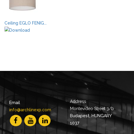
Ceiling EGLO FENIG...
Address
Email
Montevideo Street 3/b
info@archlinexp.com
Budapest, HUNGARY
1037