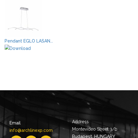
Pendant EGLO LASAN...
Address
Email
Montevideo Street 3/b
info@archlinexp.com
Budapest, HUNGARY