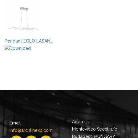
Pendant EGLO LASAN...
Address
Email
Montevideo Street 3/b
info@archlinexp.com
Budapest, HUNGARY