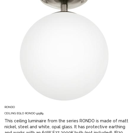
RONDO
CEILING EGLO RONDO 91589
This ceiling luminaire from the series RONDO is made of matt
nickel, steel and white, opal glass. It has protective earthing
and works with an 60W E27 3000K.bulb (not included). IP20